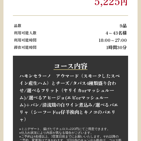
5,225
円
9品
品数
4～43名様
利用可能人数
18:00～27:00
利用可能時間
1時間30分
滞在可能時間
コース内容
ハモンセラーノ アウマード（スモークしたスペ
イン産生ハム）とチーズ/タパス4種類盛り合わ
せ/選べるフリット（ヤリイカorマッシュルー
ム)/選べるアヒージョ(エビorマッシュルー
ム)+パン/清流鶏の白ワイン煮込み/選べるパエ
リャ（シーフードor仔羊挽肉とキノコのパエリ
ャ）
※ミニデザート、揚げたてチュロス+220円にてご用意できます。
※
仕入れ状況により内容が異なる場合がございます。
※
ご予約は4名様以上、3営業日前までにお願いいたします。それ以降の
ご予約、変更等はできかねます。3日以内のキャンセル料金は、コース料