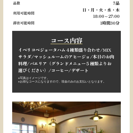
7品
品数
日・月・火・水・木
利用可能時間
18:00～27:00
1時間30分
滞在可能時間
コース内容
イベリコベジョータハム４種類盛り合わせ/
MIX
サラダ/
マッシュルームのアヒージョ/
本日のお肉
料理/
パエリア（グランドメニュー５種類よりお
選びください）/
コーヒー/
デザート
※写真はイメージです。
※
お得なコースになりますので、現金のみのお支払いとなります。