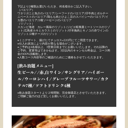
下記より2種類お選びいただき、何名様分かご記入下さい。
（パエリア）
ワタリガニと魚介のパエリア/
シーフードのパエリア/
仔牛肉とポルチー
ニペーストのパエリア/
鶏もも肉とひよこ豆のスパイシーのパエリア/
イ
カ墨のパエリア/
2種ソーセージのパエリア
（リゾット）
スカンピ海老 カレー風味のリゾット/ジビエ蝦夷鹿ミートソースのリゾ
ット/広島産カキとカラスミのリゾット/仔羊挽肉とキノコの赤ワインの
リゾット/2種チーズのリゾット
※ミニデザート、揚げたてチュロス+220円にてご用意できます。
※
仕入れ状況により内容が異なる場合がございます。
※
ご予約は4名様以上、3営業日前までにお願いいたします。それ以降の
ご予約、変更等はできかねます。3日以内のキャンセル料金は、コース料
金の100%頂戴致します。
※人数コース内容等のご確認のためにご連絡をさせていただきます。
[飲み放題メニュー]
生ビール//赤,白ワイン/サングリア/ハイボー
ル/ウーロンハイ/グレープフルーツサワー/カク
テル7種/ソフトドリンク4種
※
飲み放題スタートより２時間制、完全御退店とさせていただきます。
ご理解ご協力のほど宜しくお願いいたします。