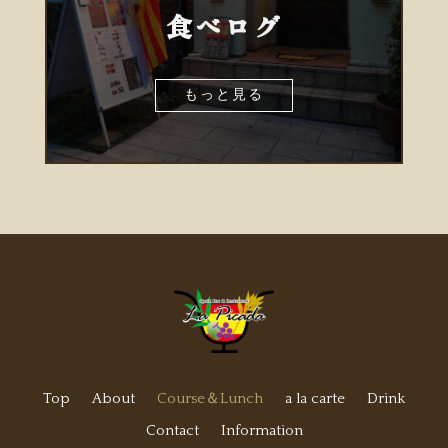
食べログ
もっと見る
Top
About
Course＆Lunch
a la carte
Drink
Contact
Information