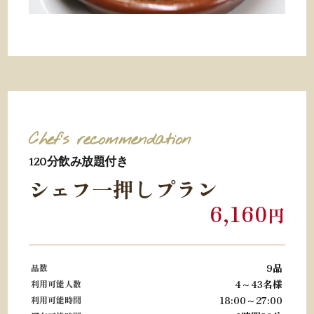
Chef’s recommendation
120分
飲み放題付き
シェフ一押しプラン
6,160
円
9品
品数
4～43名様
利用可能人数
18:00～27:00
利用可能時間