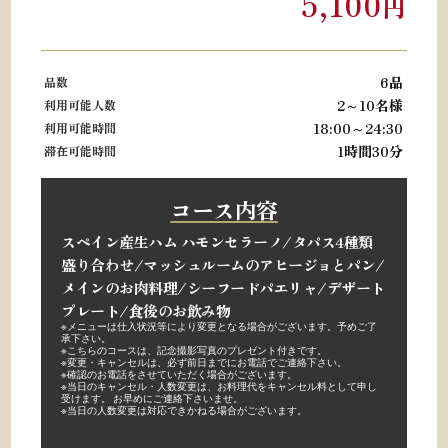
5,100
円
6品
品数
2～10名様
利用可能人数
18:00～24:30
利用可能時間
1時間30分
滞在可能時間
コース内容
スペイン産生ハム ハモンセラーノ
/タパス4種類
盛り合わせ/
マッシュルームのアヒージョとパン/
メインのお肉料理/
シーフードパエリャ/
デザート
プレート/
食後のお飲み物
※メニューは仕入状況等により変更となる場合がございます。予めご了
承下さい。
※こちらのコースは、記念撮影写真のプレゼント付きです。
※変更・キャンセルは、必ず前日までにお電話でご連絡下さい。
※確認のお電話をさせていただく場合がございます。
※当日のキャンセル・人数変更は、お料理代をキャンセル料として申し
受けます。 お早めにご連絡下さいませ。
※当日の人数変更は対応できかねる場合がございます。