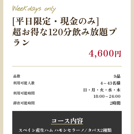
Weekdays only
[平日限定・現金のみ]
超お得な120分飲み放題プ
ラン
4,600
円
9品
品数
4～43名様
利用可能人数
日・月・火・水・木
利用可能時間
18:00～24:00
2時間
滞在可能時間
コース内容
スペイン産生ハム ハモンセラーノ/タパス2種類