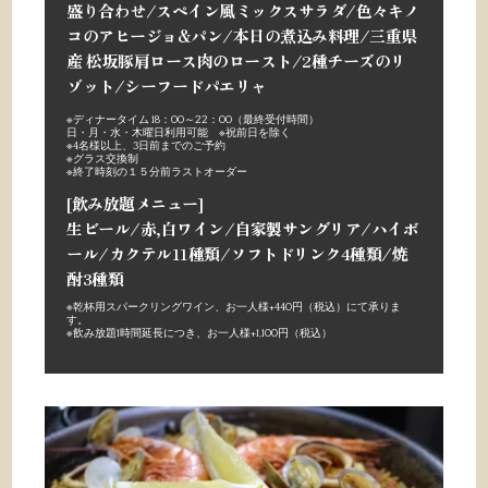
盛り合わせ/スペイン風ミックスサラダ/色々キノ
コのアヒージョ&パン/本日の煮込み料理/三重県
産 松坂豚肩ロース肉のロースト/2種チーズのリ
ゾット/シーフードパエリャ
※ディナータイム 18：00～22：00（最終受付時間）
日・月・水・木曜日利用可能 ※祝前日を除く
※
4名様以上、3日前までのご予約
※グラス交換制
※終了時刻の１５分前ラストオーダー
[飲み放題メニュー]
生ビール/赤,白ワイン/自家製サングリア/ハイボ
ール/カクテル11種類/ソフトドリンク4種類/焼
酎3種類
※乾杯用スパークリングワイン、お一人様+440円（税込）にて承りま
す。
※飲み放題1時間延長につき、お一人様+1,100円（税込）