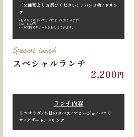
（２種類よりお選びください）/パン２枚/
ドリン
ク
※お値段は選ぶパエリアによって変わります。
950～1,150円
※
＋200円でデザートをお付けできます。
Special lunch
スペシャルランチ
2,200
円
ランチ内容
ミニサラダ/本日のタパス/
アヒージョ/パエリ
ヤ/デザート
/
ドリンク