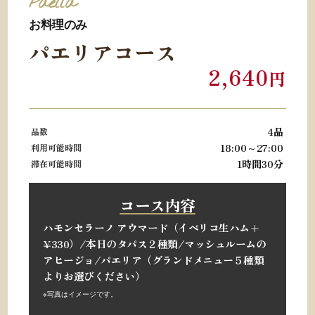
Paella
お料理のみ
パエリアコース
2,640
円
4品
品数
18:00～27:00
利用可能時間
1時間30分
滞在可能時間
コース内容
ハモンセラーノ アウマード（イベリコ生ハム+
¥330）/
本日のタパス２種類/
マッシュルームの
アヒージョ/
パエリア（グランドメニュー５種類
よりお選びください）
※写真はイメージです。