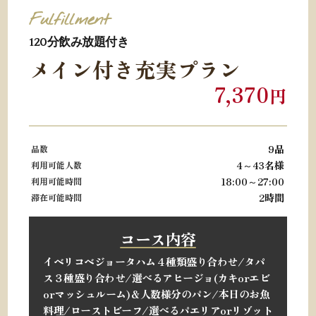
Fulfillment
120分
飲み放題付き
メイン付き充実プラン
7,370
円
9品
品数
4～43名様
利用可能人数
18:00～27:00
利用可能時間
2時間
滞在可能時間
コース内容
イベリコベジョータハム４種類盛り合わせ/
タパ
ス３種盛り合わせ/
選べるアヒージョ
(カキorエビ
orマッシュルーム)＆人数様分のパン/
本日のお魚
料理/
ローストビーフ/
選べるパエリアorリゾット