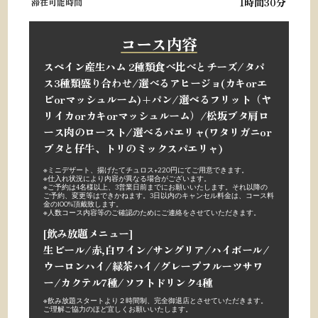
1時間30分
滞在可能時間
コース内容
スペイン産生ハム 2種類食べ比べとチーズ/
タパ
ス3種類盛り合わせ/
選べるアヒージョ
(カキorエ
ビorマッシュルーム)+パン/
選ベるフリット
（ヤ
リイカorカキorマッシュルーム）/
松坂ブタ肩ロ
ース肉のロースト/
選べるパエリャ
(ワタリガニor
ブタと仔牛、トリのミックスパエリャ)
※ミニデザート、揚げたてチュロス+220円にてご用意できます。
※
仕入れ状況により内容が異なる場合がございます。
※
ご予約は4名様以上、3営業日前までにお願いいたします。それ以降の
ご予約、変更等はできかねます。3日以内のキャンセル料金は、コース料
金の100%頂戴致します。
※人数コース内容等のご確認のためにご連絡をさせていただきます。
[飲み放題メニュー]
生ビール/赤,白ワイン/サングリア/ハイボール/
ウーロンハイ/緑茶ハイ/グレープフルーツサワ
ー/カクテル7種/ソフトドリンク4種
※
飲み放題スタートより２時間制、完全御退店とさせていただきます。
ご理解ご協力のほど宜しくお願いいたします。