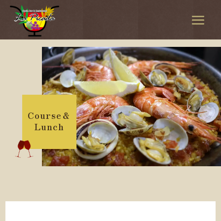
Course＆
Lunch