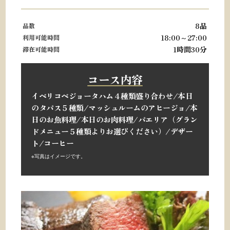
8品
品数
18:00～27:00
利用可能時間
1時間30分
滞在可能時間
コース内容
イベリコベジョータハム４種類盛り合わせ/
本日
のタパス５種類/
マッシュルームのアヒージョ/
本
日のお魚料理/
本日のお肉料理/
パエリア（グラン
ドメニュー５種類よりお選びください）/
デザー
ト/
コーヒー
※写真はイメージです。